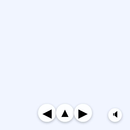
▲
◀
▶
🔈